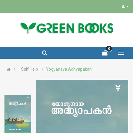
0
Self Help
Yogyanaya Adhyapakan