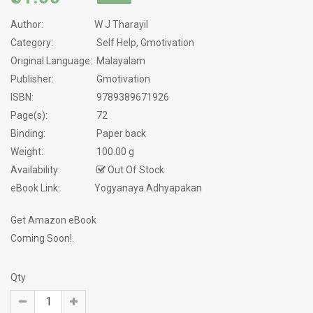
Author:
W J Tharayil
Category:
Self Help, Gmotivation
Original Language:
Malayalam
Publisher:
Gmotivation
ISBN:
9789389671926
Page(s):
72
Binding:
Paper back
Weight:
100.00 g
Availability:
Out Of Stock
eBook Link:
Yogyanaya Adhyapakan
Get Amazon eBook
Coming Soon!.
Qty