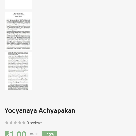
Yogyanaya Adhyapakan
0 reviews
₹81.00
₹95.00
-15%