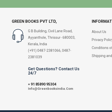
GREEN BOOKS PVT LTD,
INFORMAT
G B Building, Civil Lane Road,
About Us
Ayyanthole, Thrissur- 680003,
Privacy Polic
Kerala, India
Conditions o
(+91) 0487-2381066, 0487-
Shipping an
2381039
Get Questions? Contact Us
24/7
91 85890 95304
+
Info@Greenbooksindia.Com