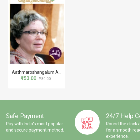
Aathmaroshangalum Aakulathakalum ആത്മരോഷങ്ങളും ആകുലതകളും
₹153.00
₹180.00
Safe Payment
24/7 Help C
Pay with India's most popular
Round the clock 
and secure payment method.
for a smooth rea
experience.