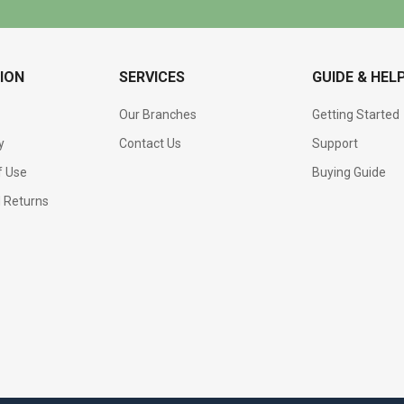
ION
SERVICES
GUIDE & HEL
Our Branches
Getting Started
y
Contact Us
Support
f Use
Buying Guide
d Returns