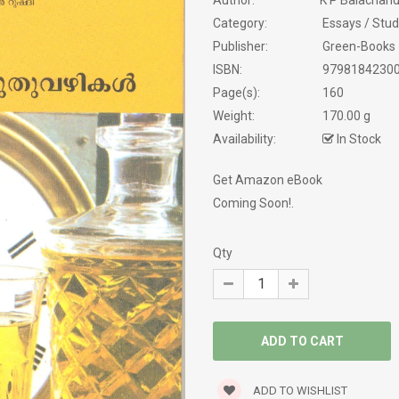
Author:
K P Balachan
Category:
Essays / Stud
NOVELS
Publisher:
Green-Books
ISBN:
9798184230
PHILOSOPHY / SPIRITUALITY
Page(s):
160
Weight:
170.00 g
POEMS
Availability:
In Stock
PRAVASAM
Get Amazon eBook
Coming Soon!.
PSYCHOLOGY
SATIRE
Qty
SCREEN PLAY
SELF HELP
SERVICE STORY
ADD TO WISHLIST