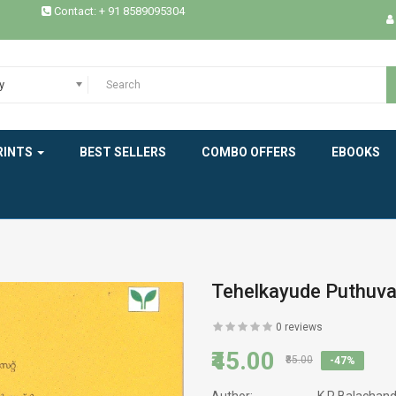
Contact: + 91 8589095304
EPICS
ESSAYS / STUDIES
y
EXPERIENCE
HEALTH
RINTS
BEST SELLERS
COMBO OFFERS
EBOOKS
HISTORY
INDIAN LITERATURE
INTERVIEW
Tehelkayude Puthuva
MEMOIRS
0 reviews
MODERN WORLD LITERATURE
₹45.00
₹85.00
-47%
NEW BOOK