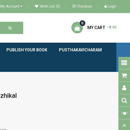
My Account
Wish List (0)
Checkout
Login
0
MY CART
- ₹0.00
PUBLISH YOUR BOOK
PUSTHAKAVICHARAM
zhikal