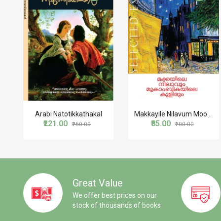
Arabi Natotikkathakal
Makkayile Nilavum Mookambikayile Kulirum
₹221.00
₹85.00
₹260.00
₹100.00
Great Value
We offer best prices on our
stock of thousands of books