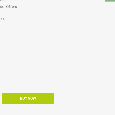
dran
ies, Offers
085