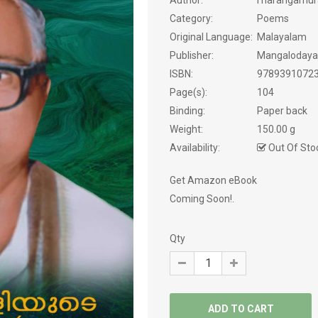
Author:
Tharangamura
Category:
Poems
PSYCHOLOGY
Original Language:
Malayalam
Publisher:
Mangaloday
SATIRE
ISBN:
9789391072
Page(s):
104
SCREEN PLAY
Binding:
Paper back
Weight:
150.00 g
SELF HELP
Availability:
Out Of Sto
SERVICE STORY
Get Amazon eBook
SEXOLOGY
Coming Soon!.
SPIRITUAL
Qty
STORIES
TRANSLATIONS