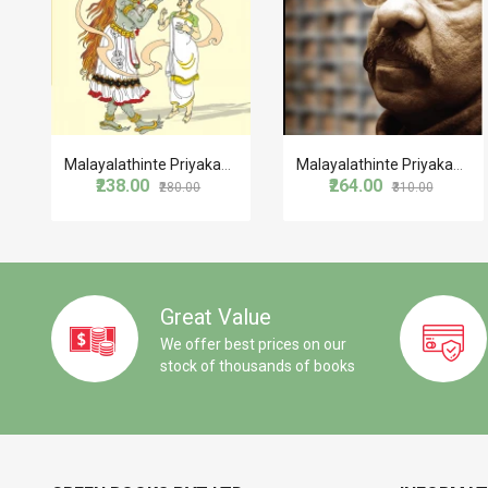
Malayalathinte Priyakavithakal-Edassery ഇടശ്ശേരി
Malayalathinte Priyakavithakal-Satchidanandan സച്ചിദാനന്ദൻ
₹238.00
₹264.00
₹280.00
₹310.00
Great Value
We offer best prices on our
stock of thousands of books