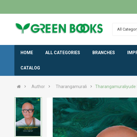
All Categor
HOME
ALL CATEGORIES
BRANCHES
IMP
CATALOG
Author
Tharangamurali
Tharangamuraliyude 