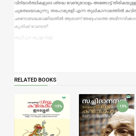
വിദ്യാര്‍ത്ഥികളുടെ ശ്രദ്ധ വേണ്ടുവോളം അങ്ങോട്ട് തിരികയു
ചുമതലയാകുന്നു. തരംഗമുരളി എന്ന തൂലികാനാമത്തില്‍ കവിതകള
ഛന്ദോബദ്ധമാക്കിയതില്‍ ആരാണ് അദ്ദേഹത്തെ അഭിനന്ദിക്
കൃതിക്ക് വേണ്ടത്?
കുറ്റിപ്പുഴ കൃഷ്ണപിള്ള
RELATED BOOKS
-15%
-15%