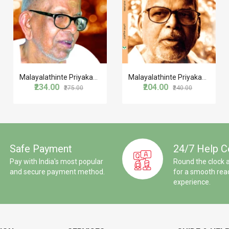
Malayalathinte Priyakavithakal-Akkitham അക്കിത്തം
Malayalathinte Priyakavithakal- Attoor Ravivarma ആറ്റൂർ രവിവർമ
₹234.00
₹204.00
₹275.00
₹240.00
Safe Payment
24/7 Help C
Pay with India's most popular
Round the clock 
and secure payment method.
for a smooth rea
experience.