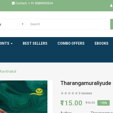
Contact: + 91 8589095304
HISTORY
INDIAN LITERATURE
y
INTERVIEW
MEMOIRS
RINTS
BEST SELLERS
COMBO OFFERS
EBOOKS
MODERN WORLD LITERATURE
NEW BOOK
Kavithakal
NOVELS
Tharangamuraliyude 
PHILOSOPHY / SPIRITUALITY
0 reviews
POEMS
₹115.00
₹135.00
-15%
PRAVASAM