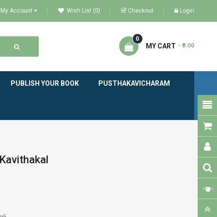
My Account
Wish List (0)
Checkout
Login
0
MY CART
- ₹0.00
PUBLISH YOUR BOOK
PUSTHAKAVICHARAM
Kavithakal