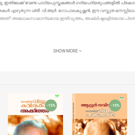
ള്ളൂ. ഇതിലേക്ക് വേണ്ട പാഠ്യപുസ്തകങ്ങള്‍ ഗദ്യപദ്യരൂപങ്ങളില്‍ 
്‍ എഴുതുന്ന ശ്രീ. വി.ആര്‍. ഗോപാലകൃഷ്ണന്‍, ഈ വസ്തുത മനസ്സിലാക്
കാത്തത്? അലോകസാമാന്യമായ ഇതിവൃത്തം, അക്ലിഷ്ടലളിതമായ പ്രത
SHOW MORE
-15%
-15%