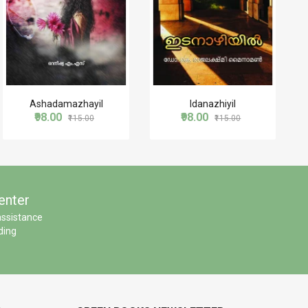
Ashadamazhayil
Idanazhiyil
₹98.00
₹98.00
₹115.00
₹115.00
enter
assistance
ding