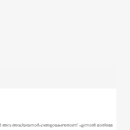
യില്‍ അവ അദ്ധ്യയനാര്‍ഹങ്ങളാകേണ്ടതാണ്. എന്നാല്‍ മാത്രമേ