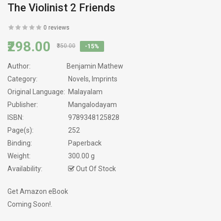
The Violinist 2 Friends
0 reviews
₹298.00
₹350.00
-15%
Author:
Benjamin Mathew
Category:
Novels, Imprints
Original Language:
Malayalam
Publisher:
Mangalodayam
ISBN:
9789348125828
Page(s):
252
Binding:
Paperback
Weight:
300.00 g
Availability:
Out Of Stock
Get Amazon eBook
Coming Soon!.