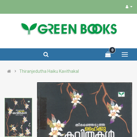
0
Thiranjedutha Haiku Kavithakal