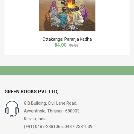
Ottakangal Paranja Kadha
₹34.00
₹40.00
GREEN BOOKS PVT LTD,
G B Building, Civil Lane Road,
Ayyanthole, Thrissur- 680003,
Kerala, India
(+91) 0487-2381066, 0487-2381039