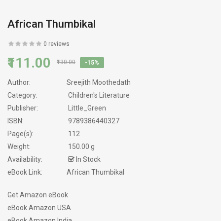
African Thumbikal
0 reviews
₹111.00
₹130.00
-15%
Author:
Sreejith Moothedath
Category:
Children's Literature
Publisher:
Little_Green
ISBN:
9789386440327
Page(s):
112
Weight:
150.00 g
Availability:
In Stock
eBook Link:
African Thumbikal
Get Amazon eBook
eBook Amazon USA
eBook Amazon India