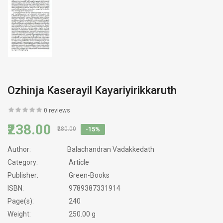
Ozhinja Kaserayil Kayariyirikkaruth
0 reviews
₹238.00
₹280.00
-15%
Author:
Balachandran Vadakkedath
Category:
Article
Publisher:
Green-Books
ISBN:
9789387331914
Page(s):
240
Weight:
250.00 g