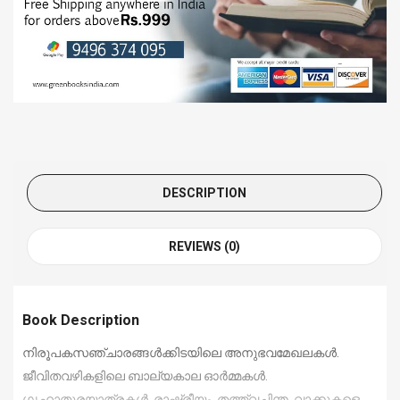
DESCRIPTION
REVIEWS (0)
Book Description
നിരൂപകസഞ്ചാരങ്ങൾക്കിടയിലെ അനുഭവമേഖലകൾ.
ജീവിതവഴികളിലെ ബാല്യകാല ഓർമ്മകൾ.
ഗൃഹാതുരയാത്രകൾ. രാഷ്ട്രീയം. തത്ത്വചിന്ത. വാക്കുകളെ