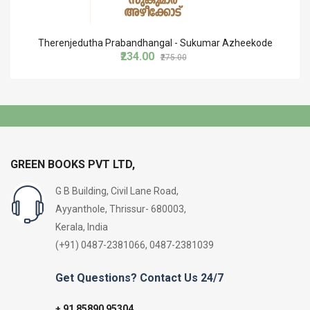
Therenjedutha Prabandhangal - Sukumar Azheekode
₹234.00
₹275.00
GREEN BOOKS PVT LTD,
G B Building, Civil Lane Road,
Ayyanthole, Thrissur- 680003,
Kerala, India
(+91) 0487-2381066, 0487-2381039
Get Questions? Contact Us 24/7
91 85890 95304
+