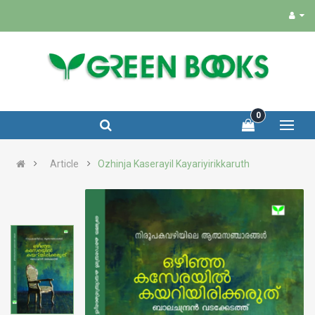
0
Article
Ozhinja Kaserayil Kayariyirikkaruth