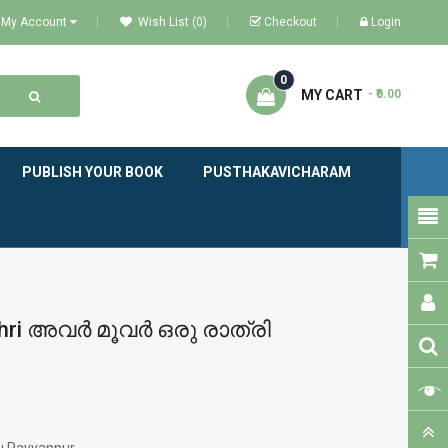
My Account
Wish List (0)
Checkout
Login
0
MY CART
- ₹0.00
PUBLISH YOUR BOOK
PUSTHAKAVICHARAM
thri അവർ മൂവർ ഒരു രാത്രി