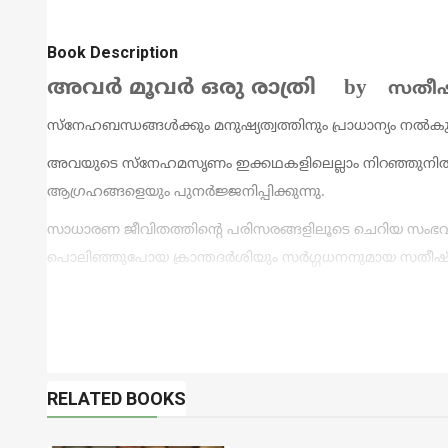
Book Description
അവർ മൂവർ ഒരു രാത്രി by
സതീഷ
സ്നേഹബന്ധങ്ങൾക്കും മനുഷ്യത്വത്തിനും പ്രാധാന്യം നൽ
അവയുടെ സ്നേഹമസൃണം ഇക്കഥകളിലെല്ലാം നിറഞ്ഞുനിൽക്ക
ആഗ്രഹങ്ങളെയും പുനർജ്ജനിപ്പിക്കുന്നു.
സാധാരണ ജീവിതത്തിന്റെ പരിസരങ്ങളിലൂടെ ചെറിയ സംഭവ
പൊലിഞ്ഞുപോയ ക്രാന്തദർശിയും സർഗ്ഗധനനുമായ സതീ
RELATED BOOKS