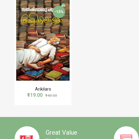
-15%
Arikilaro
₹119.00
₹140.00
Great Value