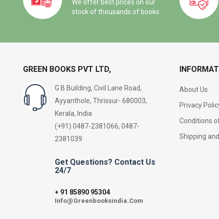
We offer best prices on our
stock of thousands of books
GREEN BOOKS PVT LTD,
INFORMAT
G B Building, Civil Lane Road,
About Us
Ayyanthole, Thrissur- 680003,
Privacy Polic
Kerala, India
Conditions o
(+91) 0487-2381066, 0487-
Shipping an
2381039
Get Questions? Contact Us
24/7
91 85890 95304
+
Info@Greenbooksindia.Com