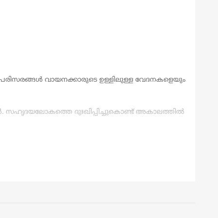
ഥാപരിസരങ്ങൾ വായനക്കാരുടെ ഉള്ളിലുള്ള വേദനകളെയും
. സഹൃദയലോകത്തെ ദുഃഖിപ്പിച്ചുകൊണ്ട് അകാലത്തിൽ