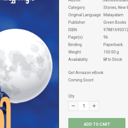
Author:
Satheeshbab
NOVELS
Category:
Stories, New
Original Language:
Malayalam
PHILOSOPHY / SPIRITUALITY
Publisher:
Green Books
ISBN:
9788169501
POEMS
Page(s):
96
PRAVASAM
Binding:
Paperback
Weight:
150.00 g
PSYCHOLOGY
Availability:
In Stock
SATIRE
Get Amazon eBook
Coming Soon!.
SCREEN PLAY
Qty
SELF HELP
SERVICE STORY
SEXOLOGY