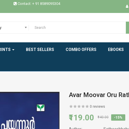
Contact: + 91 8589095304
ESSAYS / STUDIES
EXPERIENCE
y
HEALTH
RINTS
BEST SELLERS
COMBO OFFERS
EBOOKS
HISTORY
INDIAN LITERATURE
INTERVIEW
MEMOIRS
Avar Moovar Oru Ra
MODERN WORLD LITERATURE
0 reviews
₹119.00
₹140.00
-15%
NEW BOOK