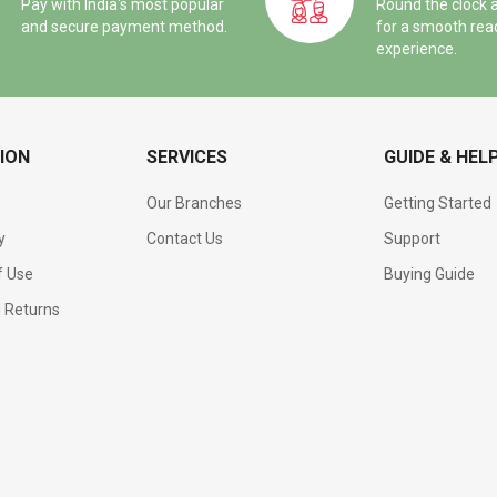
Pay with India's most popular
Round the clock 
and secure payment method.
for a smooth rea
experience.
ION
SERVICES
GUIDE & HEL
Our Branches
Getting Started
y
Contact Us
Support
f Use
Buying Guide
d Returns