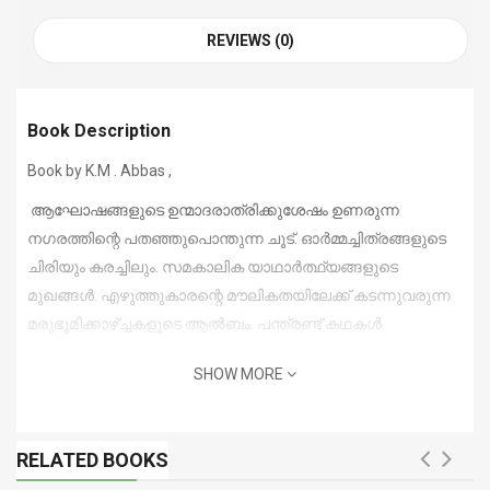
REVIEWS (0)
Book Description
Book by K.M . Abbas ,
ആഘോഷങ്ങളുടെ ഉന്മാദരാത്രിക്കുശേഷം ഉണരുന്ന
നഗരത്തിന്റെ പതഞ്ഞുപൊന്തുന്ന ചൂട്. ഓര്‍മ്മച്ചിത്രങ്ങളുടെ
ചിരിയും കരച്ചിലും. സമകാലിക യാഥാര്‍ത്ഥ്യങ്ങളുടെ
മുഖങ്ങള്‍. എഴുത്തുകാരന്റെ മൗലികതയിലേക്ക് കടന്നുവരുന്ന
മരുഭൂമിക്കാഴ്ച്ചകളുടെ ആല്‍ബം. പന്ത്രണ്ട് കഥകള്‍.
SHOW MORE
RELATED BOOKS