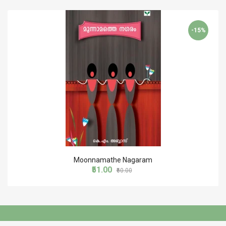
-15%
Moonnamathe Nagaram
₹51.00
₹60.00