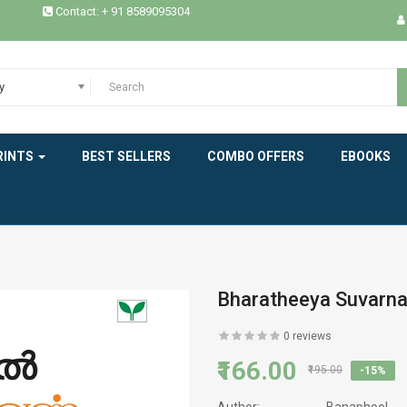
Contact: + 91 8589095304
EXPERIENCE
HEALTH
y
HISTORY
INDIAN LITERATURE
RINTS
BEST SELLERS
COMBO OFFERS
EBOOKS
INTERVIEW
MEMOIRS
MODERN WORLD LITERATURE
Bharatheeya Suvarna
NEW BOOK
0 reviews
₹166.00
NOVELS
₹195.00
-15%