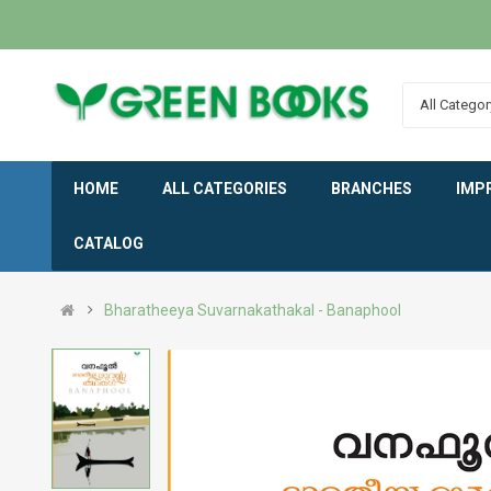
All Categor
HOME
ALL CATEGORIES
BRANCHES
IMP
CATALOG
Bharatheeya Suvarnakathakal - Banaphool