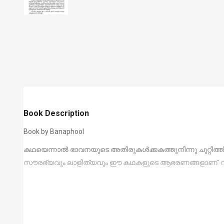
Book Description
Book by Banaphool
കഥയെന്നാല്‍ ഭാവനയുടെ അതിരുകള്‍ക്കകത്തുനിന്നു ചുറ്റിത
സൗരഭ്യവും ലാളിത്യവും ഈ കഥകളുടെ ആഭരണങ്ങളാണ്. വായ