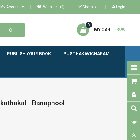
My Account
Wish List (0)
Checkout
Login
0
MY CART
- ₹0.00
PUBLISH YOUR BOOK
PUSTHAKAVICHARAM
kathakal - Banaphool