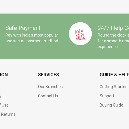
Safe Payment
24/7 Help C
Pay with India's most popular
Round the clock 
and secure payment method.
for a smooth rea
experience.
ION
SERVICES
GUIDE & HEL
Our Branches
Getting Started
y
Contact Us
Support
f Use
Buying Guide
d Returns