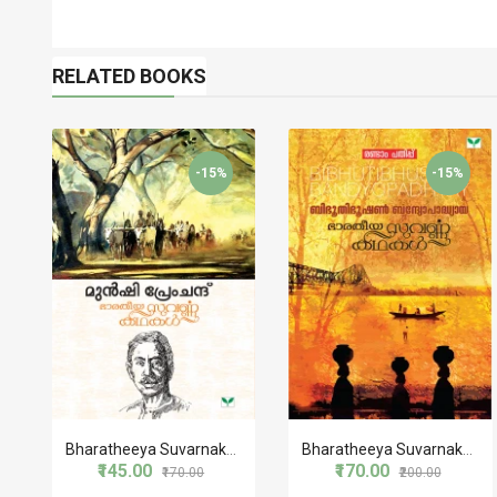
RELATED BOOKS
-15%
-15%
Bharatheeya Suvarnakathakal - Munshi Premchand
Bharatheeya Suvarnakathakal Bibhutibhushan Bandyopadhyay
₹145.00
₹170.00
₹170.00
₹200.00