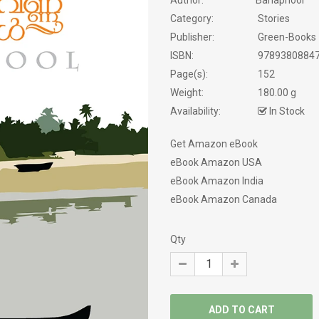
Author:
Banaphool
PHILOSOPHY / SPIRITUALITY
Category:
Stories
POEMS
Publisher:
Green-Books
ISBN:
9789380884
PRAVASAM
Page(s):
152
Weight:
180.00 g
PSYCHOLOGY
Availability:
In Stock
SATIRE
Get Amazon eBook
eBook Amazon USA
SCREEN PLAY
eBook Amazon India
eBook Amazon Canada
SELF HELP
SERVICE STORY
Qty
SEXOLOGY
SPIRITUAL