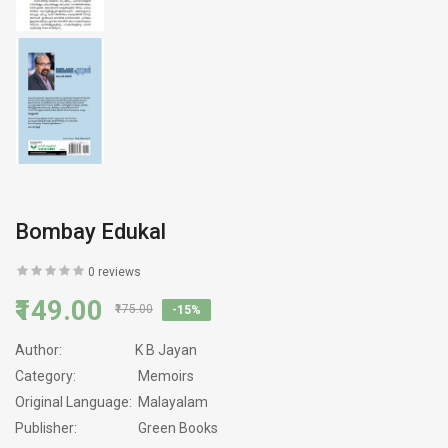
Bombay Edukal
0 reviews
₹149.00
₹175.00
-15%
Author:
K B Jayan
Category:
Memoirs
Original Language:
Malayalam
Publisher:
Green Books