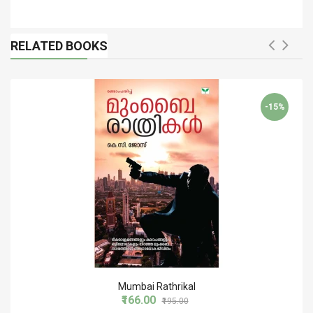
കെ.ബി. മുരളി
RELATED BOOKS
-15%
Mumbai Rathrikal
₹166.00
₹195.00