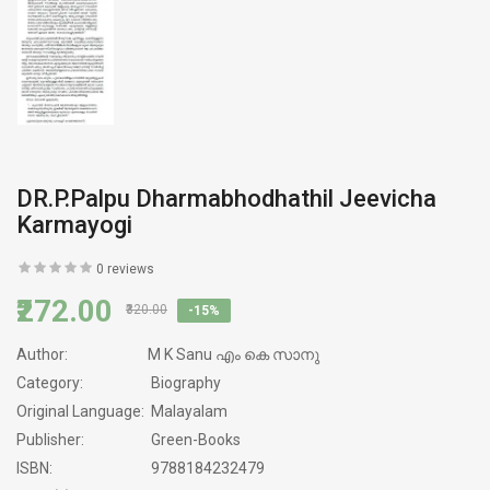
DR.P.Palpu Dharmabhodhathil Jeevicha
Karmayogi
0 reviews
₹272.00
₹320.00
-15%
Author:
M K Sanu എം കെ സാനു
Category:
Biography
Original Language:
Malayalam
Publisher:
Green-Books
ISBN:
9788184232479