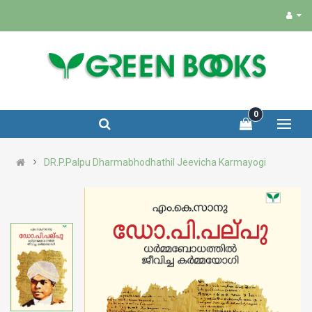
0
DR.P.Palpu Dharmabhodhathil Jeevicha Karmayogi