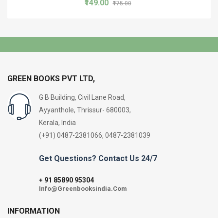
₹149.00
₹175.00
GREEN BOOKS PVT LTD,
G B Building, Civil Lane Road,
Ayyanthole, Thrissur- 680003,
Kerala, India
(+91) 0487-2381066, 0487-2381039
Get Questions? Contact Us 24/7
91 85890 95304
+
Info@Greenbooksindia.Com
INFORMATION