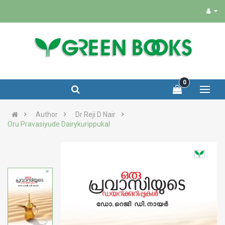
0
Author
Dr Reji D Nair
Oru Pravasiyude Dairykurippukal