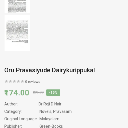
Oru Pravasiyude Dairykurippukal
0 reviews
₹174.00
₹205.00
-15%
Author:
Dr Reji D Nair
Category:
Novels, Pravasam
Original Language:
Malayalam
Publisher:
Green-Books