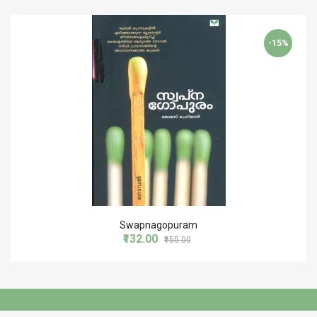
-15%
Swapnagopuram
₹132.00
₹155.00