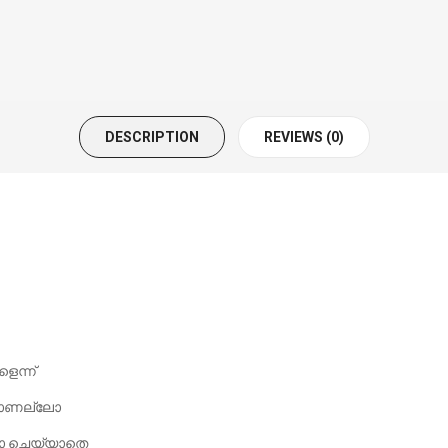
DESCRIPTION
REVIEWS (0)
െന്ന്
വരാണല്ലോ
ോ ചെയ്യാതെ