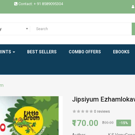
Contact: + 91 8589095304
HISTORY
INDIAN LITERATURE
y
INTERVIEW
MEMOIRS
RINTS
BEST SELLERS
COMBO OFFERS
EBOOKS
MODERN WORLD LITERATURE
NEW BOOK
um
NOVELS
Jipsiyum Ezhamlok
PHILOSOPHY / SPIRITUALITY
0 reviews
POEMS
₹170.00
₹200.00
-15%
PRAVASAM