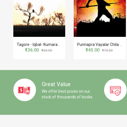
Tagore - Iqbal- Kumaranasan
Punnapra Vayalar Chila Chithariya Chinthakal
₹136.00
₹145.00
₹160.00
₹170.00
Great Value
We offer best prices on our
stock of thousands of books