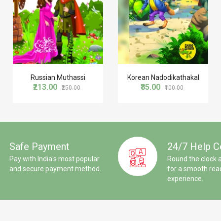
Russian Muthassi
Korean Nadodikathakal
₹213.00
₹85.00
₹250.00
₹100.00
Safe Payment
24/7 Help C
Pay with India's most popular
Round the clock 
and secure payment method.
for a smooth rea
experience.