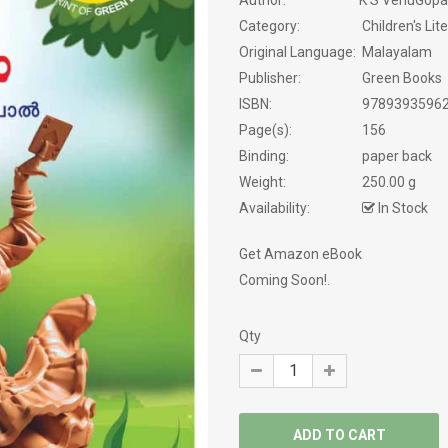
Author:
K S VenuGopa
Category:
Children's Lit
PSYCHOLOGY
Original Language:
Malayalam
Publisher:
Green Books
SATIRE
ISBN:
9789393596
Page(s):
156
SCREEN PLAY
Binding:
paper back
Weight:
250.00 g
SELF HELP
Availability:
In Stock
SERVICE STORY
Get Amazon eBook
SEXOLOGY
Coming Soon!.
SPIRITUAL
Qty
STORIES
TRANSLATIONS