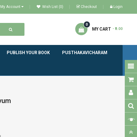
My Account
Wish List (0)
Checkout
Login
0
MY CART
- ₹0.00
PUBLISH YOUR BOOK
PUSTHAKAVICHARAM
avum