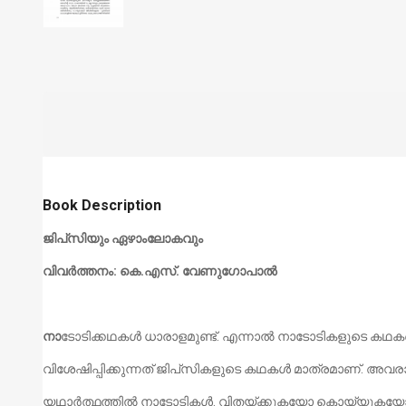
Book Description
ജിപ്‌സിയും ഏഴാംലോകവും
വിവർത്തനം: കെ.എസ്. വേണുഗോപാൽ
നാ
ടോടിക്കഥകൾ ധാരാളമുണ്ട്. എന്നാൽ നാടോടികളുടെ കഥകള
വിശേഷിപ്പിക്കുന്നത് ജിപ്‌സികളുടെ കഥകൾ മാത്രമാണ്. അ
യഥാർത്ഥത്തിൽ നാടോടികൾ. വിതയ്ക്കുകയോ കൊയ്യുകയ