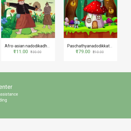
Afro-asian nadodikadhakal
Paschathyanadodikkathakal
₹111.00
₹179.00
₹130.00
₹210.00
enter
assistance
ding