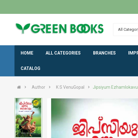
All Categor
HOME
ALL CATEGORIES
BRANCHES
IMP
CATALOG
Author
K S VenuGopal
Jipsiyum Ezhamlokav