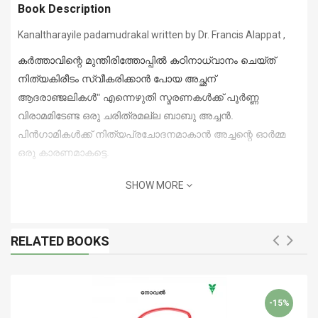
Book Description
Kanaltharayile padamudrakal written by Dr. Francis Alappat ,
കർത്താവിന്റെ മുന്തിരിത്തോപ്പിൽ കഠിനാധ്വാനം ചെയ്ത്
നിത്യകിരീടം സ്വീകരിക്കാൻ പോയ അച്ഛന്
ആദരാഞ്ജലികൾ" എന്നെഴുതി സ്മരണകൾക്ക് പൂർണ്ണ
വിരാമമിടേണ്ട ഒരു ചരിത്രമല്ല ബാബു അച്ചൻ.
പിൻഗാമികൾക്ക് നിത്യപ്രചോദനമാകാൻ അച്ചന്റെ ഓർമ്മ
ഒരു കാരണമാകട്ടെ.
SHOW MORE
RELATED BOOKS
-15%