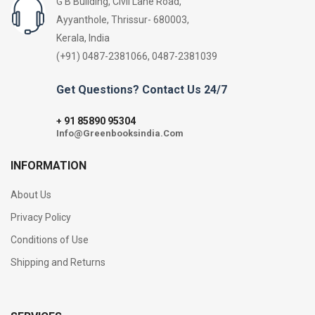
G B Building, Civil Lane Road,
Ayyanthole, Thrissur- 680003,
Kerala, India
(+91) 0487-2381066, 0487-2381039
Get Questions? Contact Us 24/7
91 85890 95304
+
Info@Greenbooksindia.Com
INFORMATION
About Us
Privacy Policy
Conditions of Use
Shipping and Returns