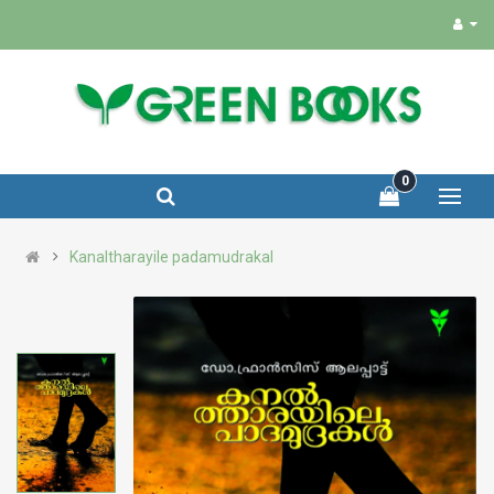
0
Kanaltharayile padamudrakal