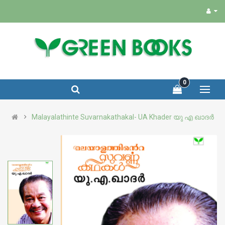
0
Malayalathinte Suvarnakathakal- UA Khader യു എ ഖാദർ