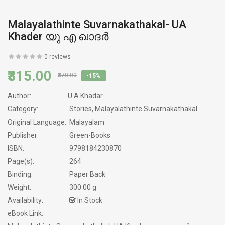
Malayalathinte Suvarnakathakal- UA
Khader യു എ ഖാദർ
0 reviews
₹315.00
₹370.00
-15%
Author:
U.A.Khadar
Category:
Stories, Malayalathinte Suvarnakathakal
Original Language:
Malayalam
Publisher:
Green-Books
ISBN:
9798184230870
Page(s):
264
Binding:
Paper Back
Weight:
300.00 g
Availability:
In Stock
eBook Link: