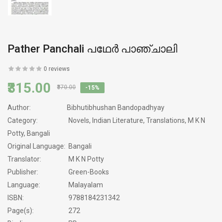
Pather Panchali പഥേർ പാഞ്ചാലി
0 reviews
₹315.00
₹370.00
-15%
Author:
Bibhutibhushan Bandopadhyay
Category:
Novels, Indian Literature, Translations, M K N
Potty, Bangali
Original Language:
Bangali
Translator:
M K N Potty
Publisher:
Green-Books
Language:
Malayalam
ISBN:
9788184231342
Page(s):
272