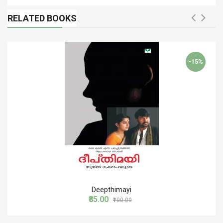
RELATED BOOKS
-15%
Deepthimayi
₹85.00
₹100.00