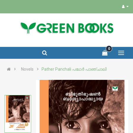
0
Novels
Pather Panchali പഥേർ പാഞ്ചാലി