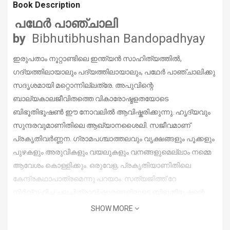
Book Description
പഥേർ പാഞ്ചാലി
by
Bibhutibhushan Bandopadhyay
ഇരുപതാം നൂറ്റാണ്ടിലെ ഇന്ത്യൻ സാഹിത്യത്തിൽ,
ഗദ്യത്തിലായാലും പദ്യത്തിലായാലും, പഥേർ പാഞ്ചാലിക്കു
സദൃശമായി മറ്റൊന്നില്ലത്രേ. അപുവിന്റെ
ബാല്യകാലജീവിതത്തെ വികാരോഷ്മളതയോടെ
ബിഭൂതിഭൂഷൺ ഈ നോവലിൽ ആവിഷ്കരിക്കുന്നു. ഹൃദ്യവും
സുന്ദരവുമാണിതിലെ ആഖ്യാനശൈലി. സജീവമാണ്
പ്രകൃതിവർണ്ണന. ഗ്രാമപശ്ചാത്തലവും വൃക്ഷങ്ങളും പൂക്കളും
പുഴകളും അരുവികളും വയലുകളും വനങ്ങളുമെല്ലാം നമ്മെ
ആവേശം കൊള്ളിക്കും. ഒരുവേള, പ്രകൃതിയാണിതിലെ
കേന്ദ്രകഥാപാത്രമെന്നു പറയാം. സത്യജിത്ത് റേ
നിർവ്വഹിച്ച ചലച്ചിത്രാവിഷ്ക്കാരങ്ങളിലൂടെ ബിഭൂതിഭൂഷന്റെ
ഈ രചന വിശ്വപ്രസിദ്ധിയാർജ്ജിച്ചു.
SHOW MORE
വിവ. പ്രൊഫ. എം.കെ.എൻ. പോറ്റി