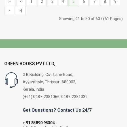
|<
<
1
2
3
4
5
6
7
8
9
>
>|
Showing 41 to 50 of 607 (61 Pages)
GREEN BOOKS PVT LTD,
G B Building, Civil Lane Road,
Ayyanthole, Thrissur- 680003,
Kerala, India
(+91) 0487-2381066, 0487-2381039
Get Questions? Contact Us 24/7
91 85890 95304
+