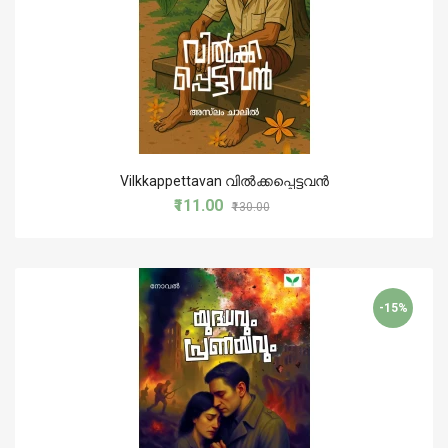
Vilkkappettavan വില്‍ക്കപ്പെട്ടവന്‍
₹111.00
₹130.00
-15%