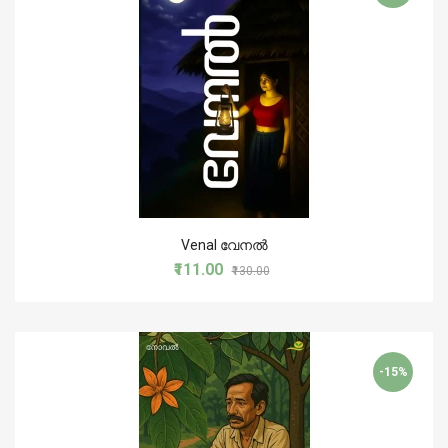
Venal വേനൽ
₹111.00
₹130.00
-15%