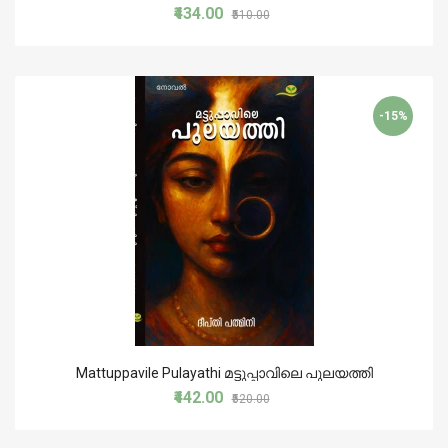
₹434.00
₹510.00
-15%
Mattuppavile Pulayathi മട്ടുപ്പാവിലെ പുലയത്തി
₹442.00
₹520.00