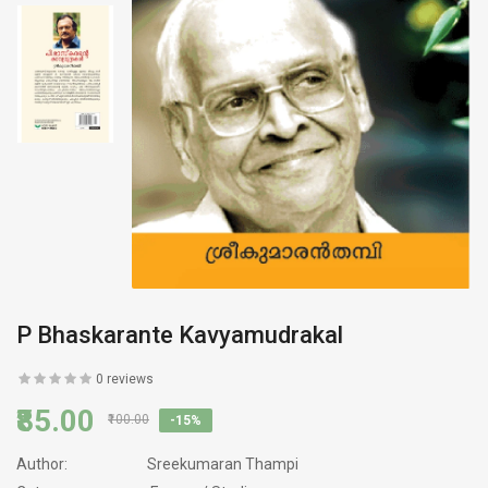
P Bhaskarante Kavyamudrakal
0 reviews
₹85.00
₹100.00
-15%
Author:
Sreekumaran Thampi