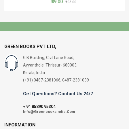
₹89.00
₹105.00
GREEN BOOKS PVT LTD,
G B Building, Civil Lane Road,
Ayyanthole, Thrissur- 680003,
Kerala, India
(+91) 0487-2381066, 0487-2381039
Get Questions? Contact Us 24/7
91 85890 95304
+
Info@Greenbooksindia.Com
INFORMATION