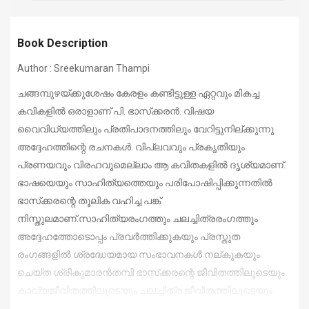
Book Description
Author : Sreekumaran Thampi
ചങ്ങമ്പുഴയ്ക്കുശേഷം കേരളം കണ്ടിട്ടുള്ള ഏറ്റവും മികച്ച
കവികളില്‍ ഒരാളാണ് പി. ഭാസ്‌ക്കരന്‍.
വിഷയ
വൈവിധ്യത്തിലും പ്രതിപാദനത്തിലും വേറിട്ടു
നില്ക്കുന്നു
അദ്ദേഹത്തിന്റെ രചനകള്‍. വിപ്ലവവും പ്രകൃതിയും
പ്രണയവും വിരഹവുമെല്ലാം ആ കവിതകളില്‍ ദൃശ്യമാണ്.
ഭാഷയെയും സാഹിത്യത്തെയും പരിപോഷിപ്പിക്കുന്നതില്‍
ഭാസ്‌ക്കരന്റെ തൂലിക വഹിച്ച പങ്ക്
നിസ്തുലമാണ്.സാഹിത്യരംഗത്തും ചലച്ചിത്രരംഗത്തും
അദ്ദേഹത്തോടൊപ്പം പ്രവര്‍ത്തിക്കുകയും പ്രസ്തുത
രംഗങ്ങളില്‍ ശ്രദ്ധേയമായ
സംഭാവനകള്‍ നല്കുകയും
ചെയ്ത ശ്രീകുമാരന്‍തമ്പി
ഭാസ്‌ക്കരന്റെ ജീവിതത്തിലൂടെയും
കാവ്യജീവിതത്തിലൂടെയും ചലച്ചിത്ര ജീവിതത്തിലൂടെയും
നടത്തുന്ന ഒരു
തീര്‍ത്ഥാടനമാണ് ഈ പുസ്തകം.