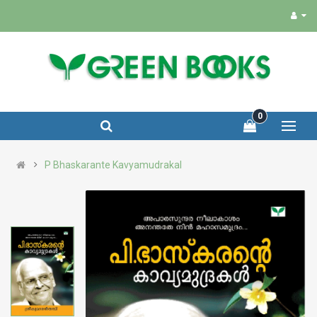
0
P Bhaskarante Kavyamudrakal