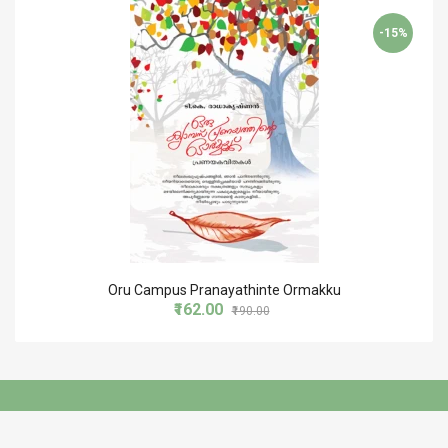
-15%
Oru Campus Pranayathinte Ormakku
₹162.00
₹190.00