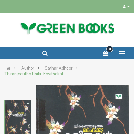
0
Author
Sathar Adhoor
Thiranjedutha Haiku Kavithakal