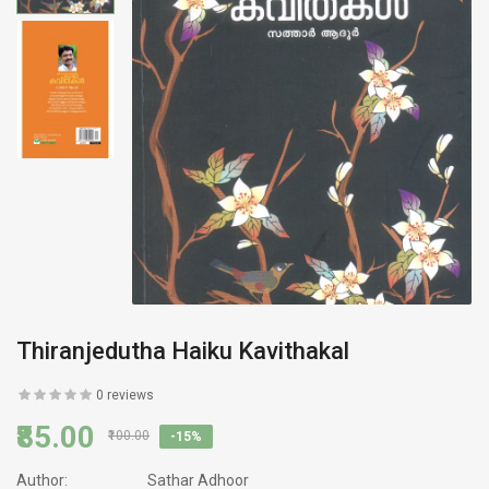
Thiranjedutha Haiku Kavithakal
0 reviews
₹85.00
₹100.00
-15%
Author:
Sathar Adhoor