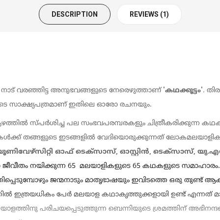
DESCRIPTION
REVIEWS (1)
നാട് വരഞ്ഞിട്ട അനുഭവങ്ങളുടെ നേരെഴുത്താണ്
'
കഥക്കൂട്ടം
'
.
തി
ിയുടെ സാക്ഷ്യപത്രമാണ് ഇതിലെ ഓരോ രചനയും.
ത്തിൽ സ്പർശിച്ച പല സംഭവപരമ്പരകളും ചിത്രീകരിക്കുന്ന കഥകള
ക്ക് തങ്ങളുടെ ഇടങ്ങളിൽ വേദിയൊരുക്കുന്നത് ലോകമലയാളികൾക
യൂണിവേഴ്സിറ്റി ഓഫ് ടെക്സാസ്,
ഓസ്റ്റിൻ
,
ടെക്‌സാസ്
,
യു.എ
ജീവീതം നയിക്കുന്ന 
65
മലയാളികളുടെ
65
കഥകളുടെ സമാഹാരം. ജ
െടുമ്പോഴും ജന്മനാടും മാതൃഭാഷയും ഇവിടത്തെ ഒരു തുണ്ട് ആകാശ
ൽ ഇത്രയധികം പേർ മലയാള കഥാകൃത്തുക്കളായി ഉണ്ട് എന്നത് മാത
ത്തിനു പരിചയപ്പെടുത്തുന്ന ബെന്നിയുടെ ശ്രമത്തിന് അഭിനന്ദങ്