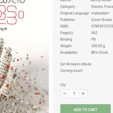
Author:
Benny Kurian
NOVELS
Category:
Stories, Pra
Original Language:
malayalam
PHILOSOPHY / SPIRITUALITY
Publisher:
Green-Books
ISBN:
9789391072
POEMS
Page(s):
462
Binding:
PB
PRAVASAM
Weight:
500.00 g
PSYCHOLOGY
Availability:
In Stock
SATIRE
Get Amazon eBook
Coming Soon!.
SCREEN PLAY
Qty
SELF HELP
SERVICE STORY
SEXOLOGY