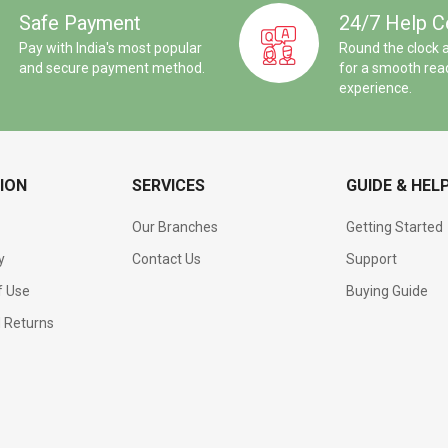
Safe Payment
24/7 Help C
Pay with India's most popular
Round the clock 
and secure payment method.
for a smooth rea
experience.
ION
SERVICES
GUIDE & HEL
Our Branches
Getting Started
y
Contact Us
Support
f Use
Buying Guide
d Returns