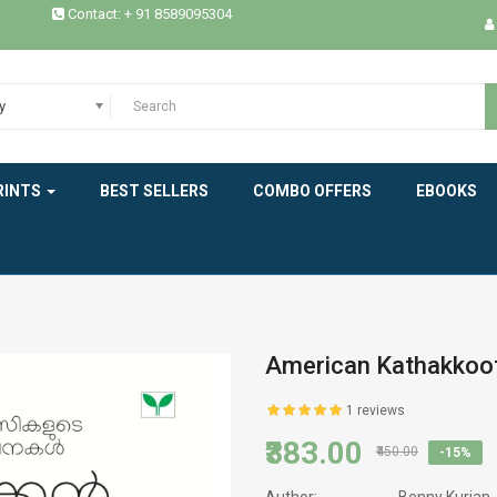
Contact: + 91 8589095304
ESSAYS / STUDIES
EXPERIENCE
y
HEALTH
RINTS
BEST SELLERS
COMBO OFFERS
EBOOKS
HISTORY
INDIAN LITERATURE
INTERVIEW
MEMOIRS
American Kathakkoo
MODERN WORLD LITERATURE
1 reviews
₹383.00
₹450.00
-15%
NEW BOOK