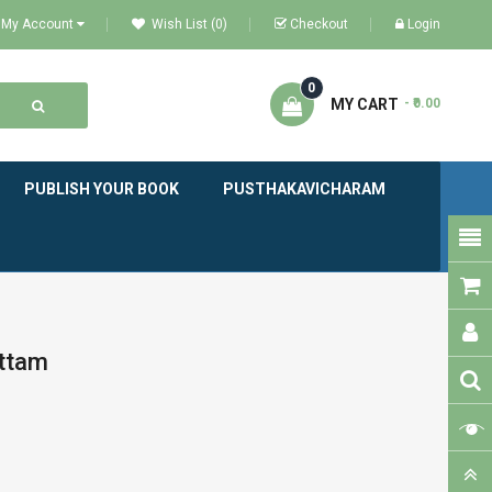
My Account
Wish List (0)
Checkout
Login
0
MY CART
- ₹0.00
PUBLISH YOUR BOOK
PUSTHAKAVICHARAM
ttam