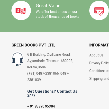
Great Value
We offer best prices on our
stock of thousands of books
GREEN BOOKS PVT LTD,
INFORMAT
G B Building, Civil Lane Road,
About Us
Ayyanthole, Thrissur- 680003,
Privacy Polic
Kerala, India
Conditions o
(+91) 0487-2381066, 0487-
Shipping an
2381039
Get Questions? Contact Us
24/7
91 85890 95304
+