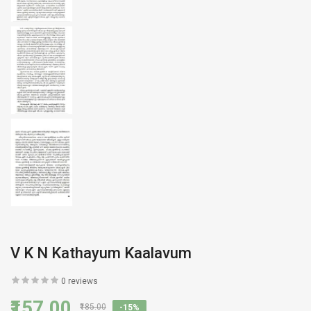
V K N Kathayum Kaalavum
0 reviews
₹157.00
₹185.00
-15%