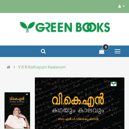
0
V K N Kathayum Kaalavum