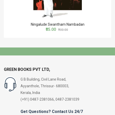
Ningalude Swantham Nambadan
₹85.00
₹100.00
GREEN BOOKS PVT LTD,
G B Building, Civil Lane Road,
Ayyanthole, Thrissur- 680003,
Kerala, India
(+91) 0487-2381066, 0487-2381039
Get Questions? Contact Us 24/7