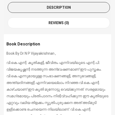
DESCRIPTION
REVIEWS (0)
Book Description
Book By Dr N P Vijayakrishnan ,
വി.കെ.എന്]. കൃതികള്], ജീവിതം എന്നിവയിലൂടെ എന്].പി.
വിജയകൃഷ്ണന്] നടത്തുന്ന അന്വേഷണമാണ് ഈ പുസ്തകം.
വി.കെ.എന്നുമായുള്ള സംഭാഷണങ്ങള്], അനുഭവങ്ങള്],
അന്ത്യദിനങ്ങള്] എന്നിവയെല്ലാം നിറഞ്ഞ വി.കെ.എന്].
കാഴ്ചയാണ് ഈ കൃതി മുന്നോട്ടു വെയ്ക്കുന്നത്. സരളമായും
സമഗ്രമായും പ്രതിപാദനം നിര്]വ്വഹിക്കുന്ന ഈ കൃതിയുടെ
ഏറ്റവും വലിയ തിളക്കം സ്മൃതിപുരുഷനെ അത് അടിമുടി
ഉള്]ക്കൊണ്ട രചനയെന്ന നിലയിലാണ്. വി.കെ.എന്].