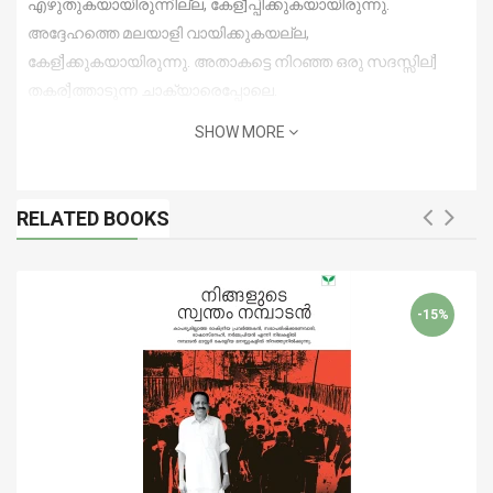
എഴുതുകയായിരുന്നില്ല, കേള്]പ്പിക്കുകയായിരുന്നു.
അദ്ദേഹത്തെ മലയാളി വായിക്കുകയല്ല,
കേള്]ക്കുകയായിരുന്നു. അതാകട്ടെ നിറഞ്ഞ ഒരു സദസ്സില്]
തകര്]ത്താടുന്ന ചാക്യാരെപ്പോലെ.
SHOW MORE
RELATED BOOKS
-15%