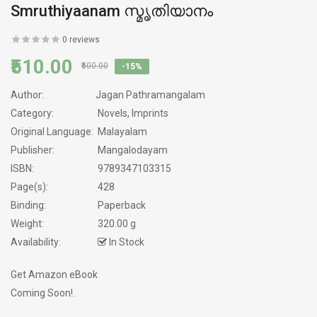
Smruthiyaanam സ്മൃതിയാനം
0 reviews
₹510.00
₹600.00
-15%
Author:
Jagan Pathramangalam
Category:
Novels, Imprints
Original Language:
Malayalam
Publisher:
Mangalodayam
ISBN:
9789347103315
Page(s):
428
Binding:
Paperback
Weight:
320.00 g
Availability:
In Stock
Get Amazon eBook
Coming Soon!.