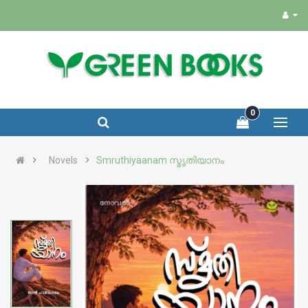
0
Novels
Smruthiyaanam സ്മൃതിയാനം