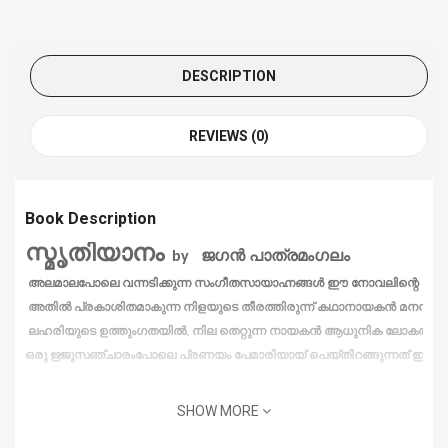
DESCRIPTION
REVIEWS (0)
Book Description
സ്മൃതി
യാനം
by
ജഗൻ
പാത്രമംഗലം
അലമാലപോലെ
വന്നടിക്കുന്ന
സംഗീതസായാഹ്നങ്ങൾ
ഈ
നോവലിന്റെ
അന്
അതിൽ
പ്രകാശിതമാകുന്ന
നിളയുടെ
തീരത്തിരുന്ന്
കഥാനായകൻ
മനസ്സിൻ
ലഹരിയുടെ
ഉത്തുംഗതയിൽ
,
നില
തെറ്റുന്ന
നായകൻ
ആധുനിക
ലോകത്തിൻ
ഒരു
ഋജുസഞ്ചാരംപോലെ
പ്രണയം
പേമാരിയായ്
പെയ്തിറങ്ങുന്നത്
ഈ
ന
SHOW MORE