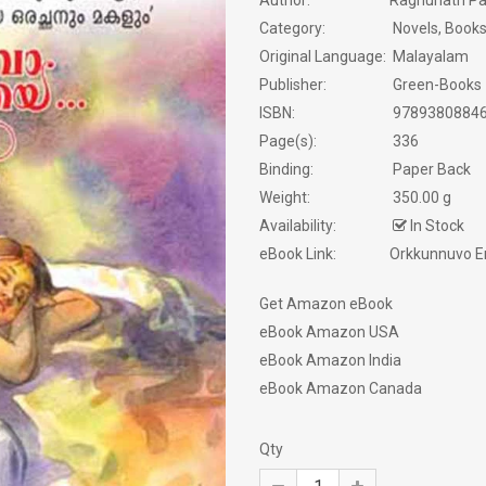
Author:
Raghunath Pal
Category:
Novels, Books
SELF HELP
Original Language:
Malayalam
Publisher:
Green-Books
SERVICE STORY
ISBN:
9789380884
Page(s):
336
SEXOLOGY
Binding:
Paper Back
SPIRITUAL
Weight:
350.00 g
Availability:
In Stock
STORIES
eBook Link:
Orkkunnuvo En
TRANSLATIONS
Get Amazon eBook
eBook Amazon USA
TRAVELOGUE
eBook Amazon India
eBook Amazon Canada
WORLD CLASSICS
Qty