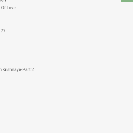
eri
 Of Love
677
 Krishnaye-Part 2