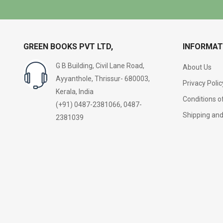
GREEN BOOKS PVT LTD,
INFORMAT
G B Building, Civil Lane Road,
About Us
Ayyanthole, Thrissur- 680003,
Privacy Polic
Kerala, India
Conditions o
(+91) 0487-2381066, 0487-
Shipping an
2381039
Get Questions? Contact Us
24/7
91 85890 95304
+
Info@Greenbooksindia.Com