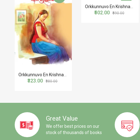
Orkkunnuvo En Krishnaye-Part 3
₹502.00
₹590.00
Orkkunnuvo En Krishnaye-Part 1
₹323.00
₹380.00
Great Value
We offer best prices on our
stock of thousands of books