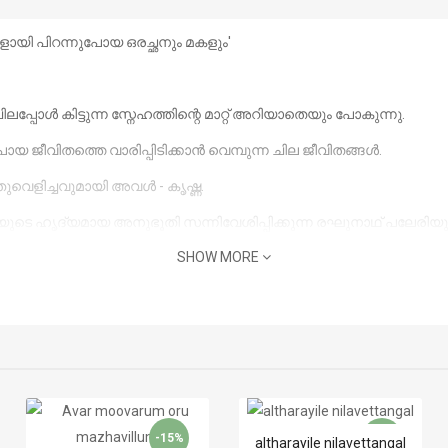
കളായി പിറന്നുപോയ ഒരച്ഛനും മകളും'
ിലപ്പോൾ കിട്ടുന്ന സ്നേഹത്തിന്റെ മാറ്റ് അറിയാതെയും പോകുന്നു.
യ ജീവിതത്തെ വാരിപ്പിടിക്കാൻ വെമ്പുന്ന ചില ജീവിതങ്ങൾ.
ുവെളിച്ചവുമായി അവൾ - കൃഷ്ണ.
നയുടെ ഹൃദ്യമായ അനുഭൂതി സന്നിവേശിപ്പിക്കുന്ന രഘുനാഥ് പലേര
SHOW MORE
-15%
-15%
altharayile nilavettangal