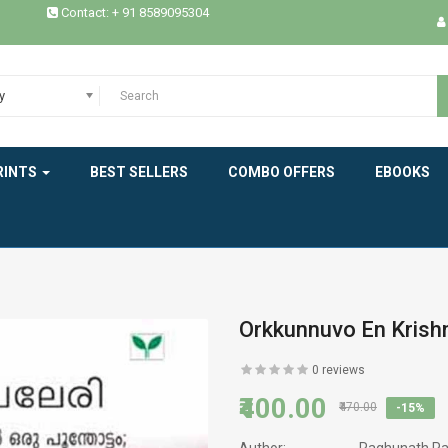
Contact: + 91 8589095304
MEMOIRS
MODERN WORLD LITERATURE
y
NEW BOOK
NOVELS
RINTS
BEST SELLERS
COMBO OFFERS
EBOOKS
PHILOSOPHY / SPIRITUALITY
POEMS
PRAVASAM
Orkkunnuvo En Krish
PSYCHOLOGY
0 reviews
SATIRE
₹400.00
₹470.00
-15%
SCREEN PLAY