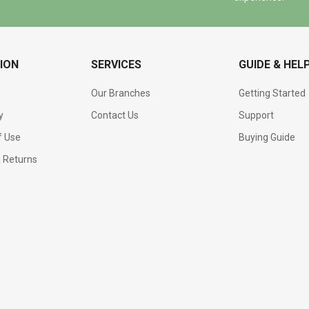
ION
SERVICES
GUIDE & HEL
Our Branches
Getting Started
y
Contact Us
Support
f Use
Buying Guide
d Returns