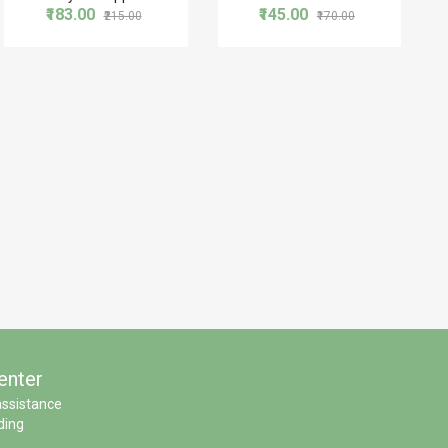
₹183.00
₹145.00
₹215.00
₹170.00
enter
assistance
ding