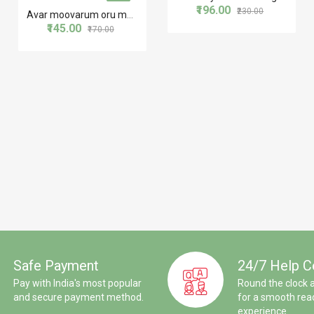
₹196.00
₹230.00
Avar moovarum oru mazhavillum
₹145.00
₹170.00
Safe Payment
24/7 Help C
Pay with India's most popular
Round the clock 
and secure payment method.
for a smooth rea
experience.