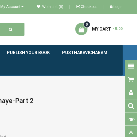
My Account
Wish List (0)
Checkout
Login
0
MY CART
- ₹0.00
PUBLISH YOUR BOOK
PUSTHAKAVICHARAM
naye-Part 2